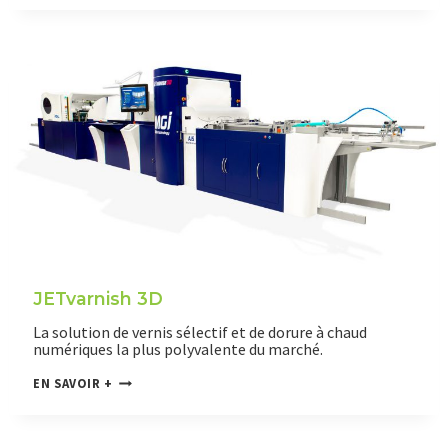
T
V
A
R
N
I
S
H
3
D
E
V
O
JETvarnish 3D
La solution de vernis sélectif et de dorure à chaud
numériques la plus polyvalente du marché.
J
EN SAVOIR +
E
T
V
A