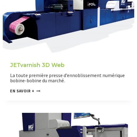
S
H
3
D
W
E
B
C
O
L
O
R
+
JETvarnish 3D Web
La toute première presse d’ennoblissement numérique
bobine-bobine du marché.
J
EN SAVOIR +
E
T
V
A
R
N
I
S
H
3