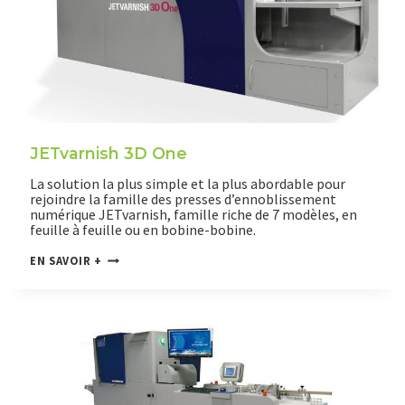
D
W
E
B
JETvarnish 3D One
La solution la plus simple et la plus abordable pour
rejoindre la famille des presses d’ennoblissement
numérique JETvarnish, famille riche de 7 modèles, en
feuille à feuille ou en bobine-bobine.
J
EN SAVOIR +
E
T
V
A
R
N
I
S
H
3
D