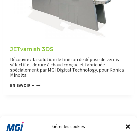
O
N
E
JETvarnish 3DS
Découvrez la solution de finition de dépose de vernis
sélectif et dorure à chaud conçue et fabriquée
spécialement par MGI Digital Technology, pour Konica
Minolta.
J
EN SAVOIR +
E
T
V
A
R
N
I
S
Email
Post
Share
Share
H
Gérer les cookies
3
D
S
Produits
Galerie
Marchés
Agenda
Blog