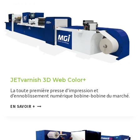
R
N
I
S
H
3
D
JETvarnish 3D Web Color+
La toute première presse d’impression et
d’ennoblissement numérique bobine-bobine du marché.
J
EN SAVOIR +
E
T
V
A
R
N
I