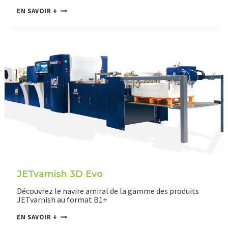
A
EN SAVOIR +
L
P
H
A
J
E
T
JETvarnish 3D Evo
Découvrez le navire amiral de la gamme des produits
JETvarnish au format B1+
J
EN SAVOIR +
E