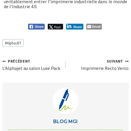
véritablement entrer l’imprimerie industrielle dans le monde
de l’Industrie 4.0.
Email
Post
Share
Share
Post
#
AlphaJET
Tags
:
Navigation
PRÉCÉDENT
SUIVANT
de
L’Alphajet au salon Luxe Pack
Imprimerie Recto Verso
l’article
BLOG MGI