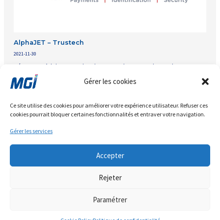
AlphaJET – Trustech
2021-11-30
Découvrez L’AlphaJET sur le salon Trustech 2021, sur le stand EO 35
d’Isra.
Gérer les cookies
Produits
Galerie
Marchés
Agenda
Blog
Ce site utilise des cookies pour améliorer votre expérience utilisateur. Refuser ces
Communiqués
Investisseurs
Société
cookies pourrait bloquer certaines fonctionnalités et entraver votre navigation.
Politique de confidentialité
Contact
Cookie Policy (EU)
Gérer les services
Accepter
Rejeter
Paramétrer
Copyright 2022. MGI Digital Technology. All Rights Reserved.